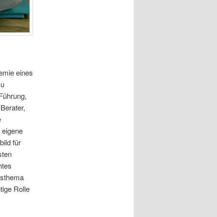
emie eines
zu
Führung,
Berater,
e
 eigene
ild für
sten
htes
itsthema
tige Rolle