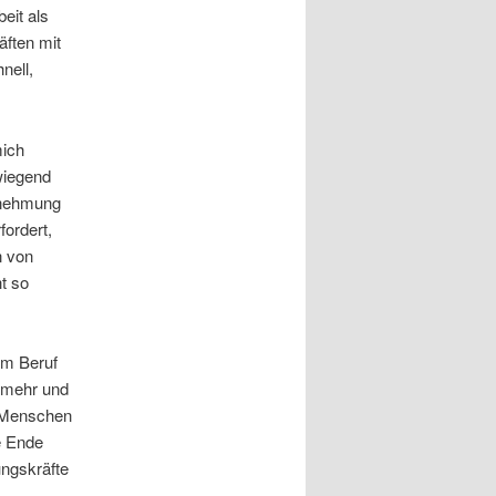
eit als
äften mit
nell,
mich
wiegend
rnehmung
fordert,
n von
t so
sem Beruf
e mehr und
t Menschen
e Ende
ungskräfte