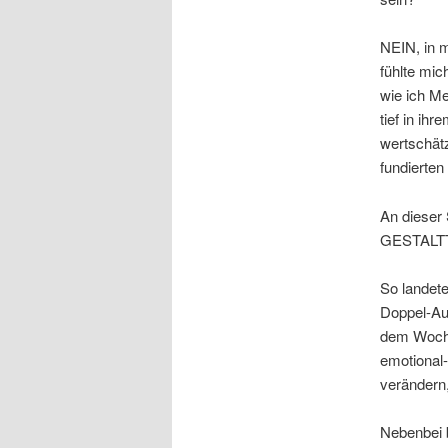
NEIN, in m
fühlte mic
wie ich M
tief in ih
wertschätz
fundierten
An dieser 
GESTALT
So landete
Doppel-Au
dem Wochen
emotional-
verändern,
Nebenbei b