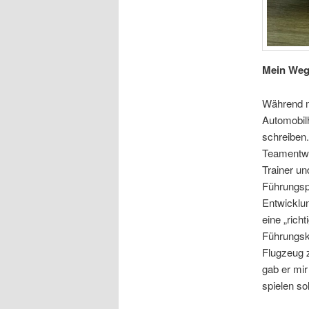
Mein We
Während m
Automobilh
schreiben
Teamentwic
Trainer u
Führungspe
Entwicklun
eine „rich
Führungskr
Flugzeug 
gab er mir
spielen so