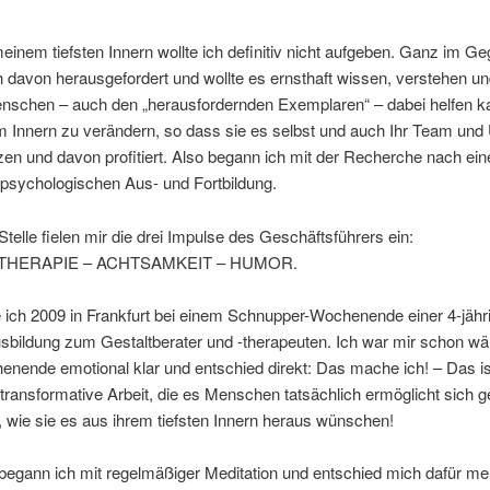
einem tiefsten Innern wollte ich definitiv nicht aufgeben. Ganz im Geg
h davon herausgefordert und wollte es ernsthaft wissen, verstehen un
enschen – auch den „herausfordernden Exemplaren“ – dabei helfen ka
rem Innern zu verändern, so dass sie es selbst und auch Ihr Team und
en und davon profitiert. Also begann ich mit der Recherche nach ein
 psychologischen Aus- und Fortbildung.
Stelle fielen mir die drei Impulse des Geschäftsführers ein:
THERAPIE – ACHTSAMKEIT – HUMOR.
 ich 2009 in Frankfurt bei einem Schnupper-Wochenende einer 4-jähr
sbildung zum Gestaltberater und -therapeuten. Ich war mir schon w
ende emotional klar und entschied direkt: Das mache ich! – Das ist
transformative Arbeit, die es Menschen tatsächlich ermöglicht sich 
 wie sie es aus ihrem tiefsten Innern heraus wünschen!
egann ich mit regelmäßiger Meditation und entschied mich dafür meh