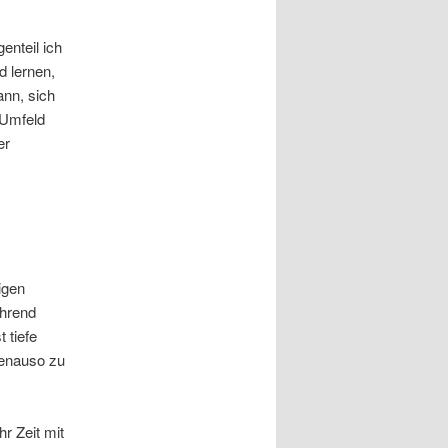
enteil ich
d lernen,
nn, sich
 Umfeld
er
igen
ährend
 tiefe
genauso zu
r Zeit mit