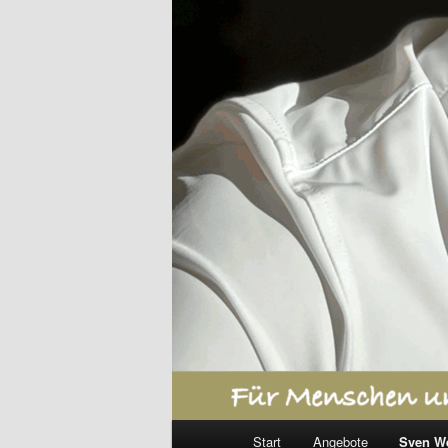
Hauptmenü
Start
Angebote
Sven W