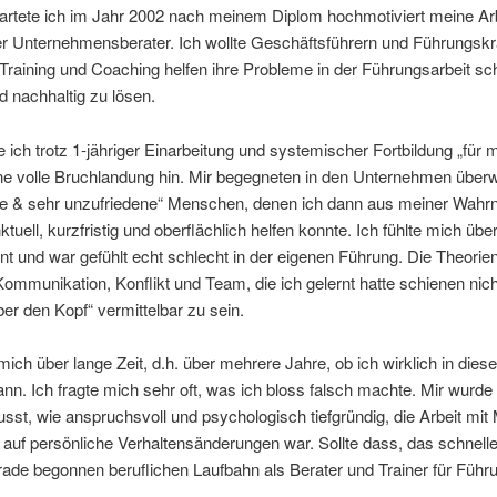
artete ich im Jahr 2002 nach meinem Diplom hochmotiviert meine Arb
er Unternehmensberater. Ich wollte Geschäftsführern und Führungskr
Training und Coaching helfen ihre Probleme in der Führungsarbeit sch
nd nachhaltig zu lösen.
e ich trotz 1-jähriger Einarbeitung und systemischer Fortbildung „für 
ine volle Bruchlandung hin. Mir begegneten in den Unternehmen über
ge & sehr unzufriedene“ Menschen, denen ich dann aus meiner Wah
ktuell, kurzfristig und oberflächlich helfen konnte. Ich fühlte mich über
t und war gefühlt echt schlecht in der eigenen Führung. Die Theorie
ommunikation, Konflikt und Team, die ich gelernt hatte schienen nich
ber den Kopf“ vermittelbar zu sein.
 mich über lange Zeit, d.h. über mehrere Jahre, ob ich wirklich in die
ann. Ich fragte mich sehr oft, was ich bloss falsch machte. Mir wurd
st, wie anspruchsvoll und psychologisch tiefgründig, die Arbeit mi
k auf persönliche Verhaltensänderungen war. Sollte dass, das schnell
ade begonnen beruflichen Laufbahn als Berater und Trainer für Führ