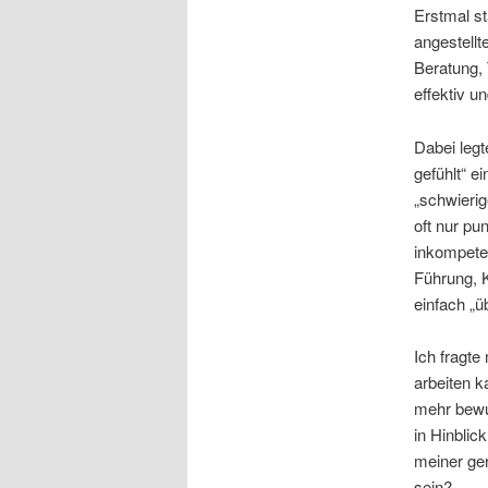
Erstmal st
angestellt
Beratung, 
effektiv u
Dabei legt
gefühlt“ e
„schwieri
oft nur pun
inkompeten
Führung, K
einfach „ü
Ich fragte
arbeiten k
mehr bewus
in Hinblic
meiner ger
sein?