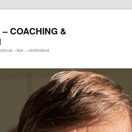
 – COACHING &
N
nal – klar – verbindend