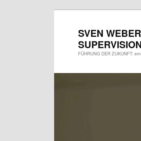
Zum
primären
Inhalt
SVEN WEBER
springen
SUPERVISIO
FÜHRUNG DER ZUKUNFT: emotio