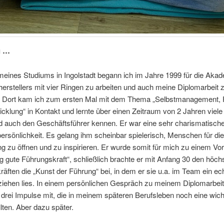
g …
eines Studiums in Ingolstadt begann ich im Jahre 1999 für die Akad
erstellers mit vier Ringen zu arbeiten und auch meine Diplomarbeit 
. Dort kam ich zum ersten Mal mit dem Thema „Selbstmanagement, 
klung“ in Kontakt und lernte über einen Zeitraum von 2 Jahren viele 
nd auch den Geschäftsführer kennen. Er war eine sehr charismatisch
rsönlichkeit. Es gelang ihm scheinbar spielerisch, Menschen für die
g zu öffnen und zu inspirieren. Er wurde somit für mich zu einem Vorb
tig gute Führungskraft“, schließlich brachte er mit Anfang 30 den höch
äften die „Kunst der Führung“ bei, in dem er sie u.a. im Team ein ec
ziehen lies. In einem persönlichen Gespräch zu meinem Diplomarbe
 drei Impulse mit, die in meinem späteren Berufsleben noch eine wich
llten. Aber dazu später.