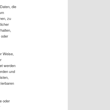
 Daten, die
 um
hen, zu
licher
rhalten,
n oder
er Weise,
r
net werden
erden und
isten,
zierbaren
he oder
r