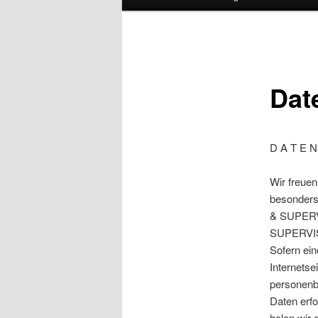
Dat
D A T E N
Wir freue
besonders
& SUPERV
SUPERVISI
Sofern ei
Internetse
personenb
Daten erfo
holen wir 