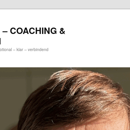
 – COACHING &
N
nal – klar – verbindend