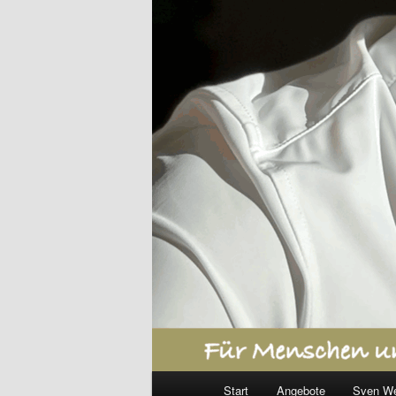
Hauptmenü
Start
Angebote
Sven W