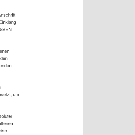
schrift,
Einklang
e SVEN
r
benen,
rden
henden
g
esetzt, um
soluter
offenen
eise