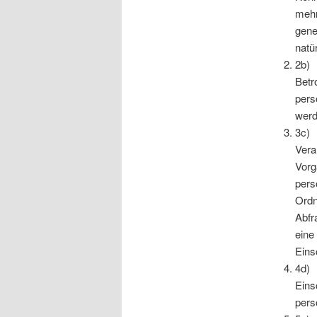
mehr
gene
natü
2b) 
Betr
pers
werd
3c) 
Vera
Vorg
pers
Ordn
Abfr
eine
Eins
4d) 
Eins
pers