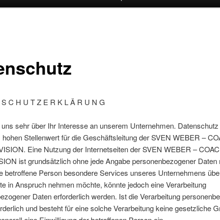
enschutz
 S C H U T Z E R K L Ä R U N G
n uns sehr über Ihr Interesse an unserem Unternehmen. Datenschutz 
 hohen Stellenwert für die Geschäftsleitung der SVEN WEBER – 
ISION. Eine Nutzung der Internetseiten der SVEN WEBER – COA
ON ist grundsätzlich ohne jede Angabe personenbezogener Daten 
ne betroffene Person besondere Services unseres Unternehmens übe
ite in Anspruch nehmen möchte, könnte jedoch eine Verarbeitung
ezogener Daten erforderlich werden. Ist die Verarbeitung personenb
rderlich und besteht für eine solche Verarbeitung keine gesetzliche G
generell eine Einwilligung der betroffenen Person ein.