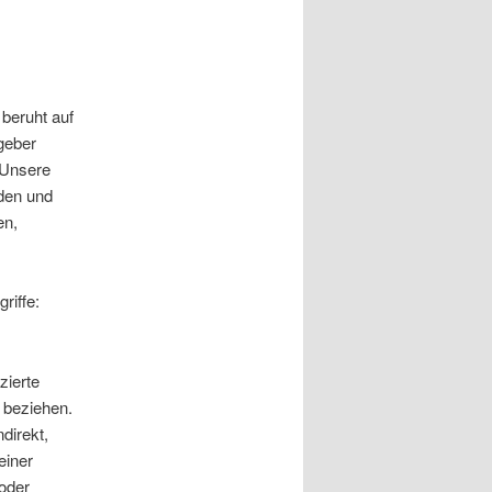
eruht auf
geber
 Unsere
nden und
en,
riffe:
zierte
) beziehen.
ndirekt,
einer
oder