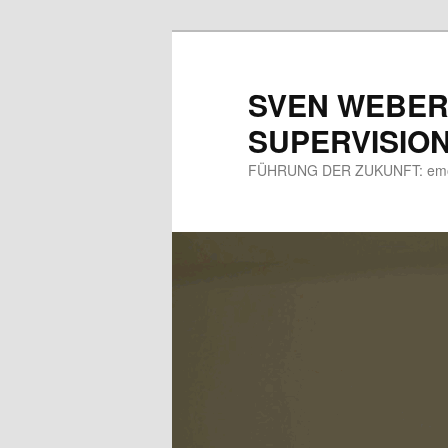
Zum
primären
Inhalt
SVEN WEBER
springen
SUPERVISIO
FÜHRUNG DER ZUKUNFT: emotio