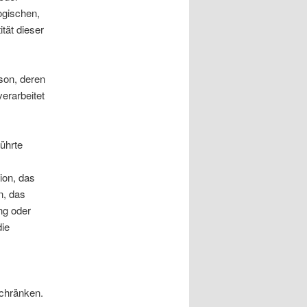
ogischen,
ität dieser
rson, deren
erarbeitet
führte
ion, das
n, das
ng oder
die
schränken.