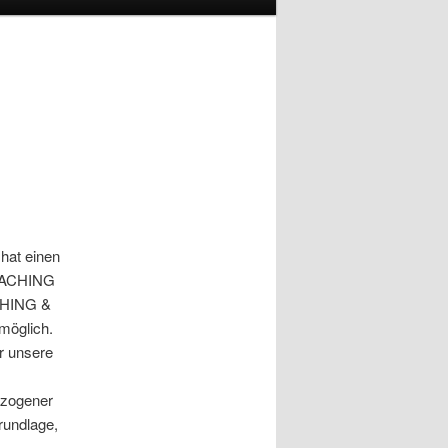
hat einen
COACHING
CHING &
möglich.
r unsere
ezogener
rundlage,