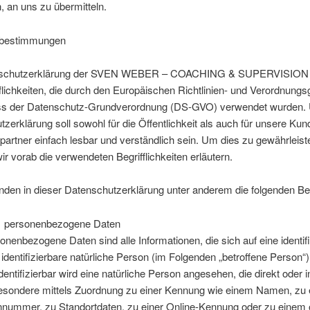
h, an uns zu übermitteln.
fsbestimmungen
nschutzerklärung der SVEN WEBER – COACHING & SUPERVISION b
flichkeiten, die durch den Europäischen Richtlinien- und Verordnungs
ss der Datenschutz-Grundverordnung (DS-GVO) verwendet wurden.
zerklärung soll sowohl für die Öffentlichkeit als auch für unsere Ku
artner einfach lesbar und verständlich sein. Um dies zu gewährleist
r vorab die verwendeten Begrifflichkeiten erläutern.
den in dieser Datenschutzerklärung unter anderem die folgenden Beg
 personenbezogene Daten
onenbezogene Daten sind alle Informationen, die sich auf eine identifi
 identifizierbare natürliche Person (im Folgenden „betroffene Person“
identifizierbar wird eine natürliche Person angesehen, die direkt oder i
esondere mittels Zuordnung zu einer Kennung wie einem Namen, zu 
nummer, zu Standortdaten, zu einer Online-Kennung oder zu einem 