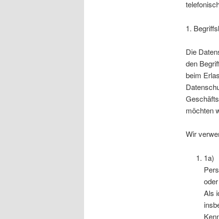
telefonisc
1. Begrif
Die Date
den Begrif
beim Erla
Datenschut
Geschäftsp
möchten wi
Wir verwen
1a)
Pers
oder
Als 
insb
Kenn