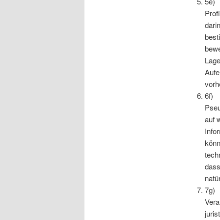
5e) 
Prof
dari
best
bewe
Lage
Aufe
vorh
6f)
Pseu
auf 
Info
könn
tech
dass
natü
7g) 
Vera
juri