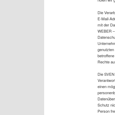
Die Verar
E-Mail-Adr
mit der D
WEBER – 
Datenschu
Unternehm
genutzten
betroffene
Rechte auf
Die SVEN
Verantwor
einen mögl
personenb
Datenübert
Schutz nic
Person fr