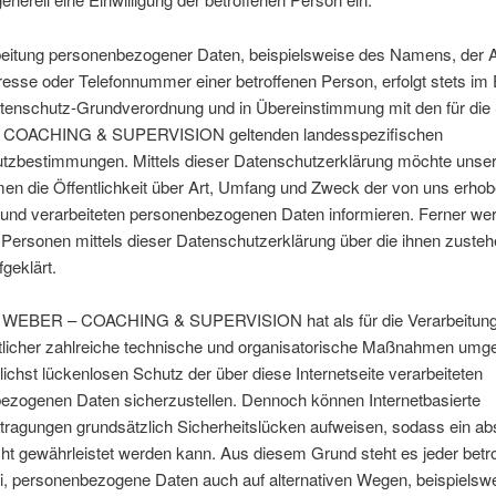
beitung personenbezogener Daten, beispielsweise des Namens, der An
esse oder Telefonnummer einer betroffenen Person, erfolgt stets im 
atenschutz-Grundverordnung und in Übereinstimmung mit den für di
COACHING & SUPERVISION geltenden landesspezifischen
tzbestimmungen. Mittels dieser Datenschutzerklärung möchte unse
en die Öffentlichkeit über Art, Umfang und Zweck der von uns erho
 und verarbeiteten personenbezogenen Daten informieren. Ferner we
 Personen mittels dieser Datenschutzerklärung über die ihnen zuste
geklärt.
 WEBER – COACHING & SUPERVISION hat als für die Verarbeitun
tlicher zahlreiche technische und organisatorische Maßnahmen umg
ichst lückenlosen Schutz der über diese Internetseite verarbeiteten
ezogenen Daten sicherzustellen. Dennoch können Internetbasierte
ragungen grundsätzlich Sicherheitslücken aufweisen, sodass ein ab
ht gewährleistet werden kann. Aus diesem Grund steht es jeder betr
ei, personenbezogene Daten auch auf alternativen Wegen, beispielsw