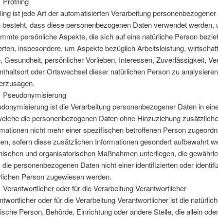
Profiling
iling ist jede Art der automatisierten Verarbeitung personenbezogener
n besteht, dass diese personenbezogenen Daten verwendet werden,
immte persönliche Aspekte, die sich auf eine natürliche Person bezie
rten, insbesondere, um Aspekte bezüglich Arbeitsleistung, wirtschaft
, Gesundheit, persönlicher Vorlieben, Interessen, Zuverlässigkeit, Ve
nthaltsort oder Ortswechsel dieser natürlichen Person zu analysiere
erzusagen.
 Pseudonymisierung
donymisierung ist die Verarbeitung personenbezogener Daten in ein
welche die personenbezogenen Daten ohne Hinzuziehung zusätzliche
rmationen nicht mehr einer spezifischen betroffenen Person zugeord
en, sofern diese zusätzlichen Informationen gesondert aufbewahrt w
nischen und organisatorischen Maßnahmen unterliegen, die gewährle
 die personenbezogenen Daten nicht einer identifizierten oder identifi
rlichen Person zugewiesen werden.
Verantwortlicher oder für die Verarbeitung Verantwortlicher
ntwortlicher oder für die Verarbeitung Verantwortlicher ist die natürlic
stische Person, Behörde, Einrichtung oder andere Stelle, die allein ode